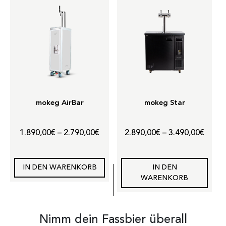
mokeg AirBar
mokeg Star
Preisspanne:
Preis
1.890,00
€
–
2.790,00
€
2.890,00
€
–
3.490,00
€
1.890,00€
2.890
bis
bis
IN DEN WARENKORB
IN DEN
2.790,00€
3.490
WARENKORB
Nimm dein Fassbier überall