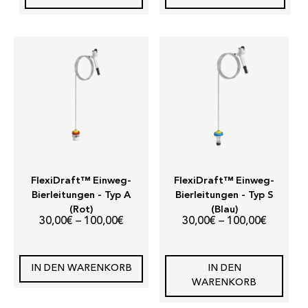
FlexiDraft™ Einweg-
FlexiDraft™ Einweg-
Bierleitungen - Typ A
Bierleitungen - Typ S
(Rot)
(Blau)
Preisspanne:
Preisspa
30,00
€
–
100,00
€
30,00
€
–
100,00
€
30,00€
30,00€
bis
bis
IN DEN WARENKORB
IN DEN
100,00€
100,00€
WARENKORB