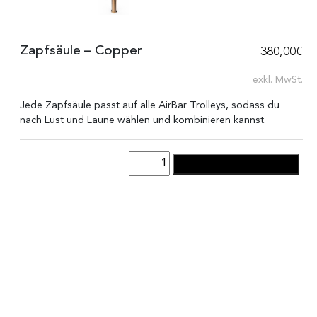
Zapfsäule – Copper
380,00
€
exkl. MwSt.
Jede Zapfsäule passt auf alle AirBar Trolleys, sodass du
nach Lust und Laune wählen und kombinieren kannst.
Zapfsäule
IN DEN WARENKORB
-
Copper
Menge