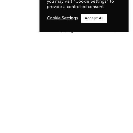
you may visit "Cookie Settings" to
provide a controlled consent.
Cookie Settings
Accept All
KONTAKT
mokeg
Mail :
cheers@mokeg.com
Tel :
+352 661 726 561
NEWSLETTER