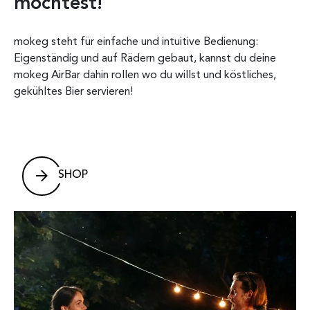
möchtest!
st
mokeg steht für einfache und intuitive Bedienung:
Die 
Eigenständig und auf Rädern gebaut, kannst du deine
eing
en
mokeg AirBar dahin rollen wo du willst und köstliches,
welc
 viel
gekühltes Bier servieren!
Hand
ebst
ehr
Dein
sond
Terr
ung
dein
SHOP
serv
tand