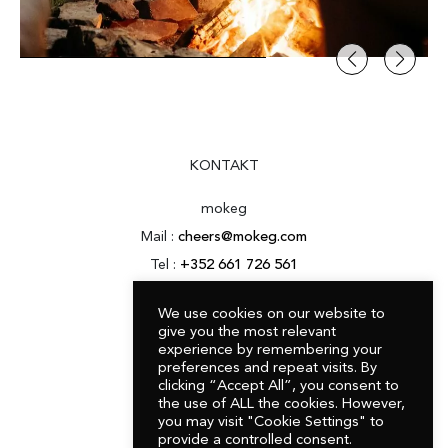
KONTAKT
mokeg
Mail :
cheers@mokeg.com
Tel :
+352 661 726 561
We use cookies on our website to
give you the most relevant
experience by remembering your
preferences and repeat visits. By
clicking “Accept All”, you consent to
the use of ALL the cookies. However,
you may visit "Cookie Settings" to
provide a controlled consent.