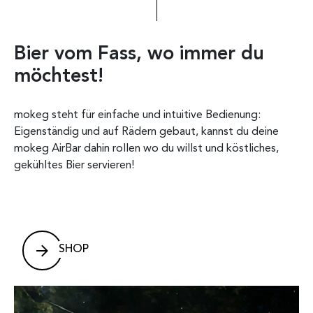
Bier vom Fass, wo immer du
In
möchtest!
st
mokeg steht für einfache und intuitive Bedienung:
Die 
Eigenständig und auf Rädern gebaut, kannst du deine
eing
en
mokeg AirBar dahin rollen wo du willst und köstliches,
welc
 viel
gekühltes Bier servieren!
Hand
ebst
ehr
Dein
sond
Terr
ung
dein
SHOP
serv
tand