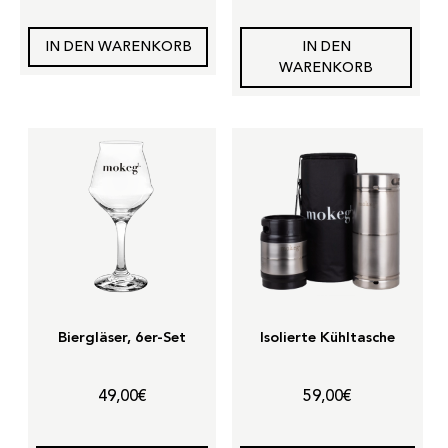
30,00€
30,00€
bis
bis
IN DEN WARENKORB
IN DEN
100,00€
100,00€
WARENKORB
Biergläser, 6er-Set
Isolierte Kühltasche
49,00
€
59,00
€