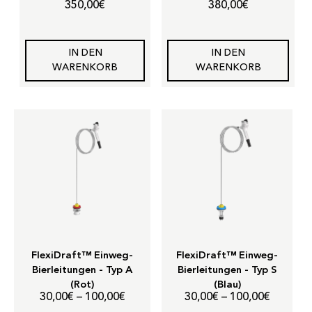
350,00
€
380,00
€
IN DEN
IN DEN
WARENKORB
WARENKORB
FlexiDraft™ Einweg-
FlexiDraft™ Einweg-
Bierleitungen - Typ A
Bierleitungen - Typ S
(Rot)
(Blau)
Preisspanne:
Preisspa
30,00
€
–
100,00
€
30,00
€
–
100,00
€