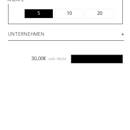
ANZAHL
5
10
20
UNTERNEHMEN
30,00
€
IN DEN WARENKORB
exkl. MwSt.