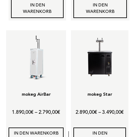
IN DEN
IN DEN
WARENKORB
WARENKORB
mokeg AirBar
mokeg Star
Preisspanne:
Preis
1.890,00
€
–
2.790,00
€
2.890,00
€
–
3.490,00
€
1.890,00€
2.890
bis
bis
IN DEN WARENKORB
IN DEN
2.790,00€
3.490