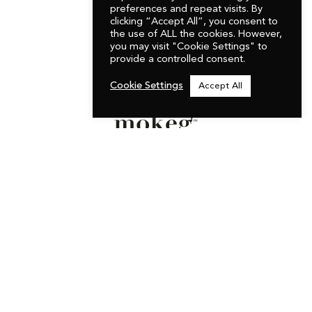
preferences and repeat visits. By
clicking “Accept All”, you consent to
mokeg
the use of ALL the cookies. However,
Mail :
cheers@mokeg.com
you may visit "Cookie Settings" to
provide a controlled consent.
Tel :
+352 661 726 561
Cookie Settings
Accept All
NEWSLETTER
PAIEMENTS ET LIVRAISONS