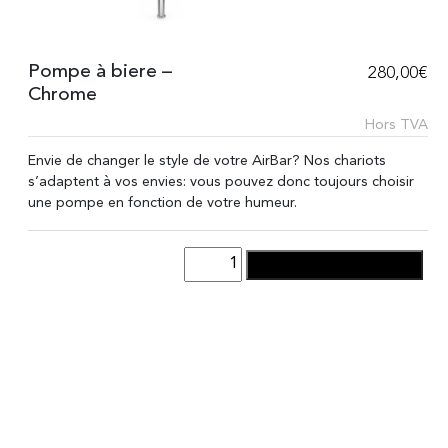
Pompe à biere –
280,00
€
Chrome
Hors TVA
Envie de changer le style de votre AirBar? Nos chariots
s’adaptent à vos envies: vous pouvez donc toujours choisir
une pompe en fonction de votre humeur.
quantité
AJOUTER AU PANIER
de
Pompe
à
biere
-
Chrome