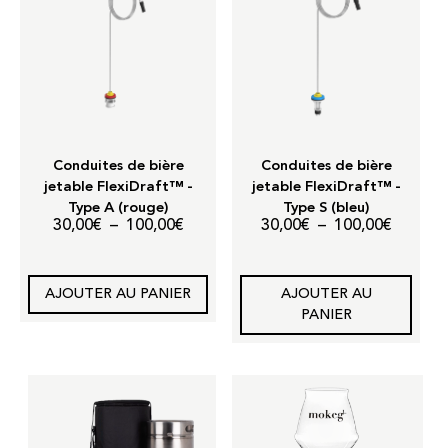
Conduites de bière
Conduites de bière
jetable FlexiDraft™ -
jetable FlexiDraft™ -
Type A (rouge)
Type S (bleu)
Plage
Plage
30,00
€
–
100,00
€
30,00
€
–
100,00
€
de
de
prix :
prix :
AJOUTER AU PANIER
AJOUTER AU
30,00€
30,00€
PANIER
à
à
100,00€
100,00