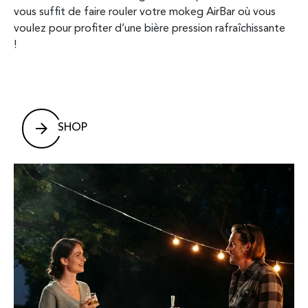
et
vous suffit de faire rouler votre mokeg AirBar où vous
haut
e
voulez pour profiter d’une bière pression rafraîchissante
fabr
n
!
,
Conç
supe
Quel
de
une 
SHOP
oir-
 de